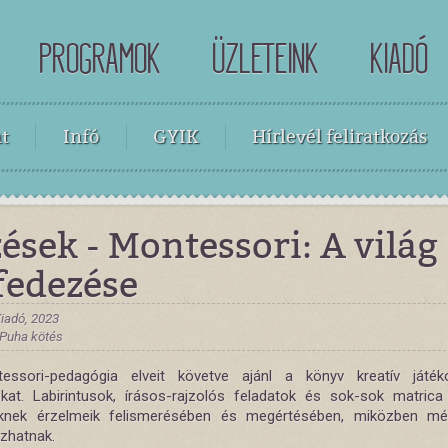
PROGRAMOK
ÜZLETEINK
KIADÓ
t
Infó
GYIK
Hírlevél feliratkozás
ések - Montessori: A világ
fedezése
iadó, 2023
, Puha kötés
essori-pedagógia elveit követve ajánl a könyv kreatív játék
okat. Labirintusok, írásos-rajzolós feladatok és sok-sok matrica
knek érzelmeik felismerésében és megértésében, miközben mé
zhatnak.