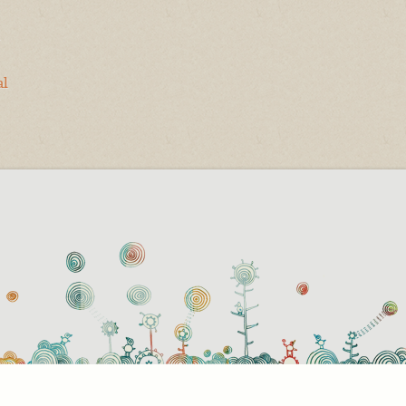
-
al
használati beállítások