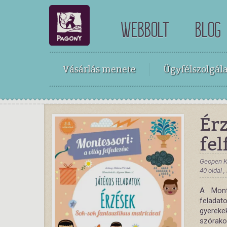
WEBBOLT
BLOG
Vásárlás menete
Ügyfélszolgála
Érz
fel
Geopen K
40 oldal 
A Mont
feladat
gyereke
szórako