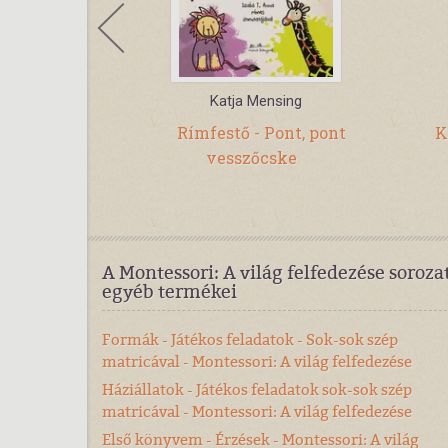
iara
Katja Mensing
ntessori: A
Rímfestő - Pont, pont
K
dezése
vesszőcske
A Montessori: A világ felfedezése soroza
egyéb termékei
Formák - Játékos feladatok - Sok-sok szép
matricával - Montessori: A világ felfedezése
Háziállatok - Játékos feladatok sok-sok szép
matricával - Montessori: A világ felfedezése
Első könyvem - Érzések - Montessori: A világ