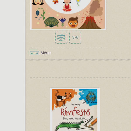
3-6
Méret