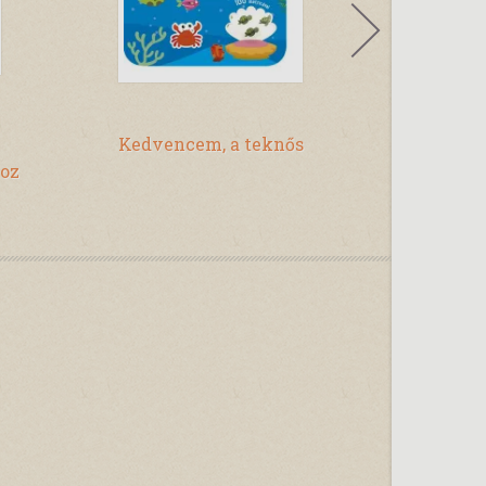
Kedvencem, a teknős
Matricás 
hoz