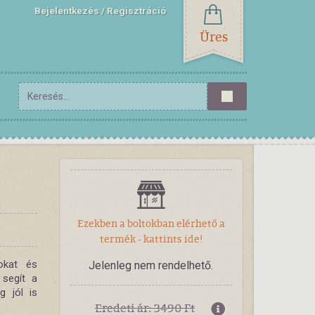
Bejelentkezés
Regisztráció
Üres
Ezekben a boltokban elérhető a
termék - kattints ide!
okat és
Jelenleg nem rendelhető.
 segít a
g jól is
Eredeti ár: 3490 Ft