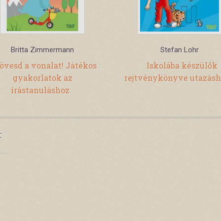
Britta Zimmermann
Stefan Lohr
övesd a vonalat! Játékos
Iskolába készülők
gyakorlatok az
rejtvénykönyve utazás
írástanuláshoz
t