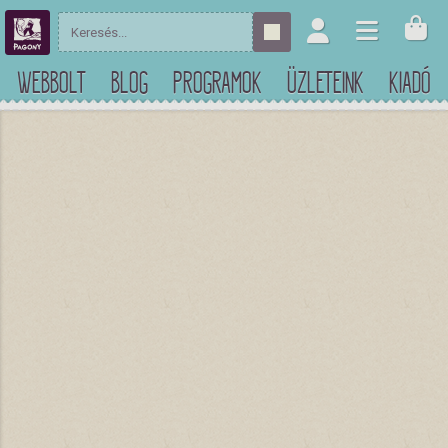
WEBBOLT
BLOG
PROGRAMOK
ÜZLETEINK
KIADÓ