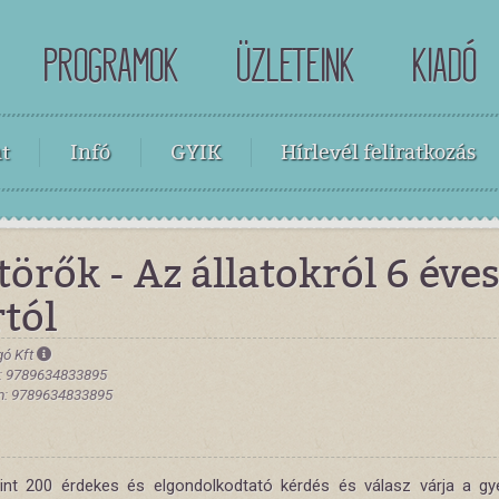
PROGRAMOK
ÜZLETEINK
KIADÓ
t
Infó
GYIK
Hírlevél feliratkozás
törők - Az állatokról 6 éve
tól
gó Kft
: 9789634833895
m: 9789634833895
nt 200 érdekes és elgondolkodtató kérdés és válasz várja a gy