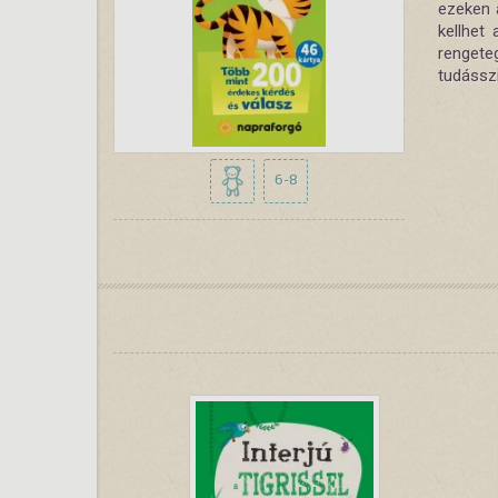
ezeken 
kellhet
rengete
tudássz
6-8