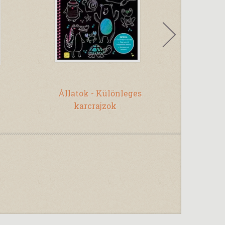
Phi
Állatok - Különleges
A világ 
karcrajzok