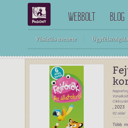
WEBBOLT
BLOG
Vásárlás menete
Ügyfélszolgála
Fej
kor
Naprafor
Vonalkód
Cikkszá
, 2023
92 oldal
Több mi