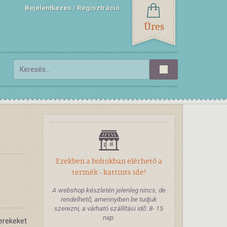
Bejelentkezés
Regisztráció
Üres
s
Ezekben a boltokban elérhető a
termék - kattints ide!
A webshop készletén jelenleg nincs, de
rendelhető, amennyiben be tudjuk
szerezni, a várható szállítási idő: 8- 15
nap.
erekeket