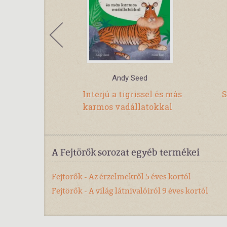
nhauser
Andy Seed
yek – Mit?
Interjú a tigrissel és más
S
? (75.)
karmos vadállatokkal
A Fejtörők sorozat egyéb termékei
Fejtörők - Az érzelmekről 5 éves kortól
Fejtörők - A világ látnivalóiról 9 éves kortól