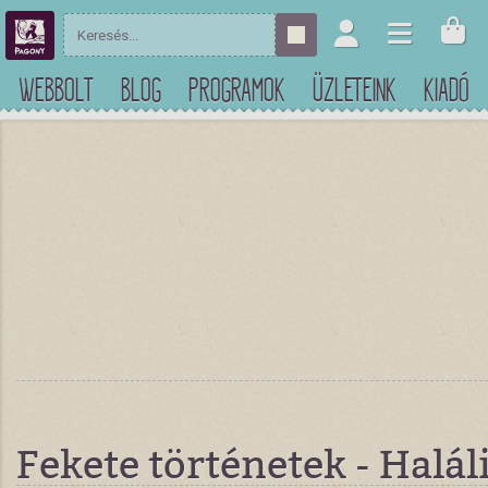
WEBBOLT
BLOG
PROGRAMOK
ÜZLETEINK
KIADÓ
Fekete történetek - Halál