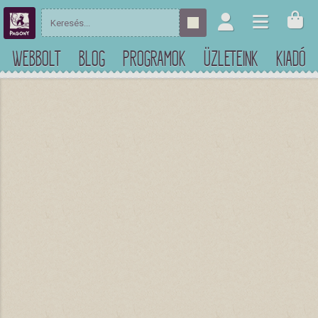
WEBBOLT
BLOG
PROGRAMOK
ÜZLETEINK
KIADÓ