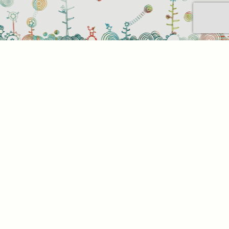
Sütihasználati beállítások
Mik azok a sütik?
Amikor ellátogat egy weboldalra, az információkat
tárolhat vagy gyűjthet be a böngészőjéről, amit az
esetek többségében sütik segítségével végez. Az
információk vonatkozhatnak Önre mint
felhasználóra, a preferenciáira, az Ön által használt
eszközre vagy az oldal elvárt működésének
biztosítására. Az információ általában nem alkalmas