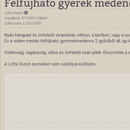
Felfújható gyerek meden
Little Dutch
Vonalkód: 8712051128641
Cikkszám: LD2012391
Nyári hangulat és önfeledt strandolás otthon, a kertben, vagy a ny
Ez a vidám mintás felfújható gyermekmedence 2 gyűrűből áll, így kel
Vidámság, vagányság, stílus és önfeledt nyári játék. Élvezzétek a
A Little Dutch termékeit nem szállítjuk külföldre.