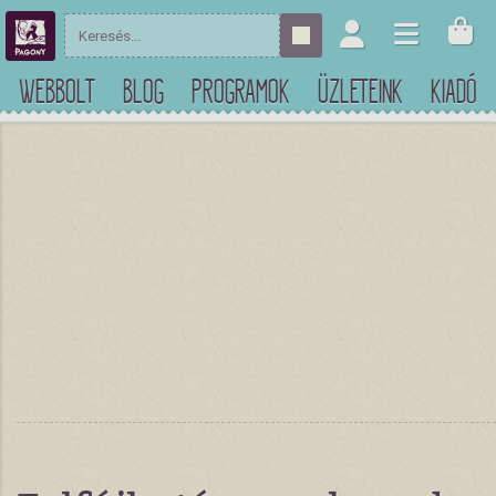
WEBBOLT
BLOG
PROGRAMOK
ÜZLETEINK
KIADÓ