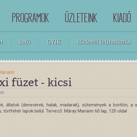
PROGRAMOK
ÜZLETEINK
KIADÓ
t
Infó
GYIK
Hírlevél feliratkozás
Mariann
xi füzet - kicsi
Kft.
k, állatok (denevérek, halak, madarak), sütemények a borítón, a
, törtfehér lapok belül. Tervező: Máray Mariann 60 lap, 120 oldal