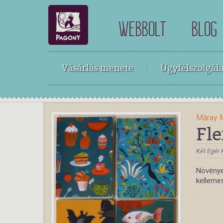
WEBBOLT
BLOG
Vásárlás menete
Ügyfélszolgála
Máray 
Fle
Két Egér 
Növénye
kellemes