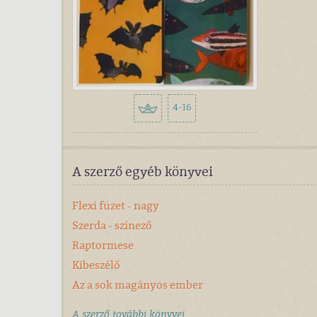
4-16
A szerző egyéb könyvei
Flexi füzet - nagy
Szerda - színező
Raptormese
Kibeszélő
Az a sok magányos ember
A szerző további könyvei...