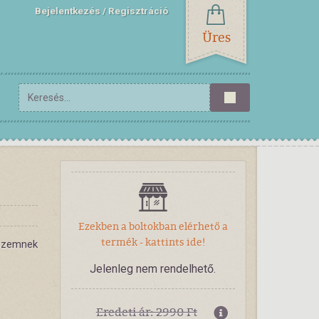
Bejelentkezés
Regisztráció
Üres
Ezekben a boltokban elérhető a
termék - kattints ide!
 szemnek
Jelenleg nem rendelhető.
Eredeti ár: 2990 Ft