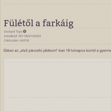
Fülétől a farkáig
Orchard Toys
Vonalkód: 5011863102003
Cikkszám: HU018
Ebben az „első párosító játékom”-ban 18 hónapos kortól a gyermeke