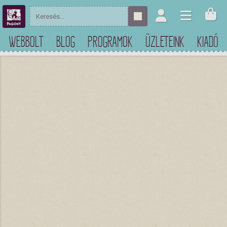
WEBBOLT
BLOG
PROGRAMOK
ÜZLETEINK
KIADÓ