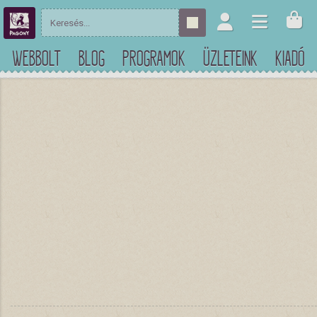
WEBBOLT
BLOG
PROGRAMOK
ÜZLETEINK
KIADÓ