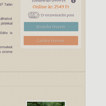
Eredeti ár: 2999 Ft
ád? Talán
Online ár: 2549 Ft
13 törzsvásárlói pont
álhatod.
játékkal
Kosárba
teszem
lődés is
Listára teszem
yermekek
zás öröme