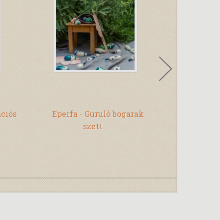
ációs
Eperfa - Guruló bogarak
Icinke-pi
szett
óvo