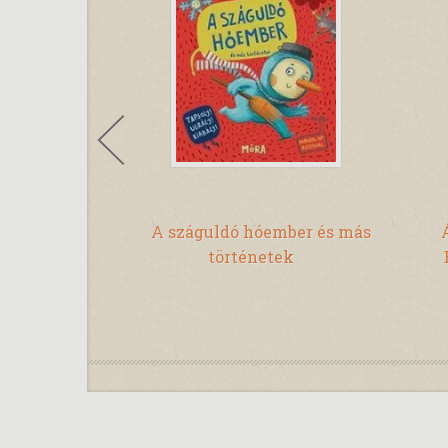
ék gyapjú
A száguldó hóember és más
Bárány
történetek