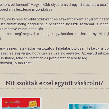
ó könyvet keresel? Vagy inkább olyat, amivel együtt játszhat a csal
opédiai fejlesztésre is gondolsz?
ltad, ne keress tovább! Szülőként és szakemberként egyaránt haszn
 kialakított hang beépülése a beszédbe hosszú folyamat is lehet, 
 élménnyé válhat a tanulás.
társas segítségével a hangok gyakorlása mellett a nyelvi fej
t.
ány színes játéktáblái, változatos feladatai biztosan felkeltik a g
ését, és alig várják, hogy újra és újra elővegyétek. Az együtt játs
e is tudod, felbecsülhetetlen és pótolhatatlan lehetőség.
kozást, jó tanulást!
Mit szoktak ezzel együtt vásárolni?