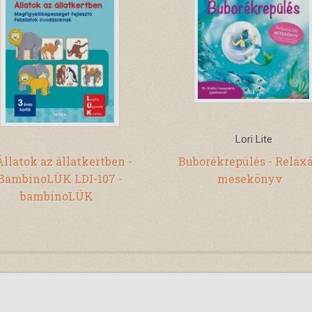
Lori Lite
Állatok az állatkertben -
Buborékrepülés - Relax
BambinoLÜK LDI-107 -
mesekönyv
bambinoLÜK