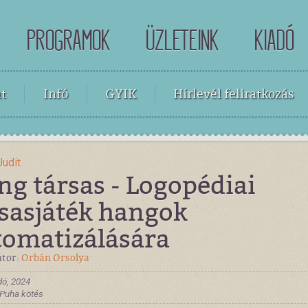
PROGRAMOK
ÜZLETEINK
KIADÓ
t
Infó
GYIK
Hírlevél feliratkozás
Judit
g társas - Logopédiai
rsasjáték hangok
tomatizálására
átor:
Orbán Orsolya
dó, 2024
, Puha kötés