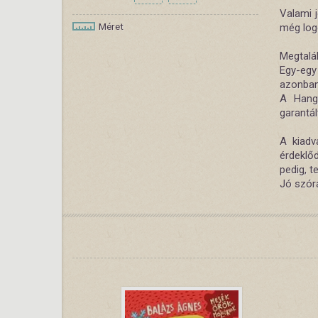
Valami j
Méret
még log
Megtalá
Egy-egy
azonban
A Hang 
garantál
A kiadv
érdeklőd
pedig, t
Jó szóra