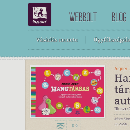
WEBBOLT
BLOG
Vásárlás menete
Ügyfélszolgála
Aigner 
Han
tá
au
Illusztr
Móra Kia
36 oldal 
3-6