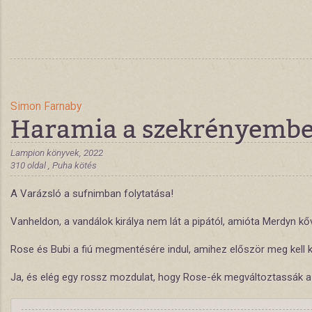
Simon Farnaby
Haramia a szekrényemb
Lampion könyvek, 2022
310 oldal , Puha kötés
A Varázsló a sufnimban folytatása!
Vanheldon, a vandálok királya nem lát a pipától, amióta Merdyn kővé
Rose és Bubi a fiú megmentésére indul, amihez először meg kell ke
Ja, és elég egy rossz mozdulat, hogy Rose-ék megváltoztassák a jö