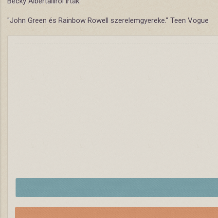
Becky Albertalliról írták:
"John Green és Rainbow Rowell szerelemgyereke." Teen Vogue