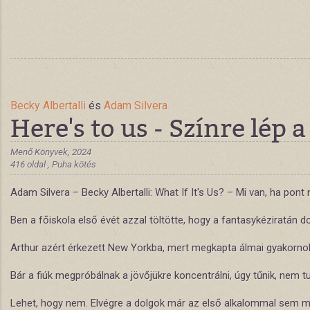
Becky Albertalli
és
Adam Silvera
Here's to us - Színre lép 
Menő Könyvek, 2024
416 oldal , Puha kötés
Adam Silvera – Becky Albertalli: What If It's Us? – Mi van, ha pont 
Ben a főiskola első évét azzal töltötte, hogy a fantasykéziratán 
Arthur azért érkezett New Yorkba, mert megkapta álmai gyakornoki á
Bár a fiúk megpróbálnak a jövőjükre koncentrálni, úgy tűnik, nem
Lehet, hogy nem. Elvégre a dolgok már az első alkalommal sem m