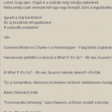
Lehet, hogy igen. Végül is a szikrák még mindig repkednek.
Néha pedig csak vennünk kell egy nagy levegőt, bízni a legjobbakb
Igyunk a régi barátokra!
Az új kezdetek elfogadására!
A második esélyekre!
18+
Szereted Nicket és Charlie-t a Heartstopper - Fülig beléd zúgtam
Hamarosan játékfilm is készül a What If It's Us? - Mi van, ha pont 
A What If It's Us? - Mi van, ha pont nekünk sikerül?-ről írták:
"Ez a romantikus, életszerű és kedves történet tökéletesen mutat
Adam Silveráról írták:
"Fenomenális tehetség." Juno Dawson, a Kifutó modell szerzője.