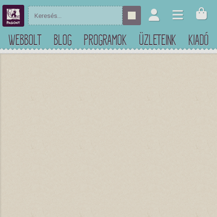
WEBBOLT
BLOG
PROGRAMOK
ÜZLETEINK
KIADÓ