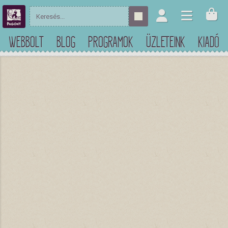
WEBBOLT
BLOG
PROGRAMOK
ÜZLETEINK
KIADÓ