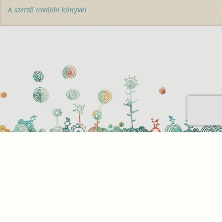
A szerző további könyvei...
Sütihasználati beállítások