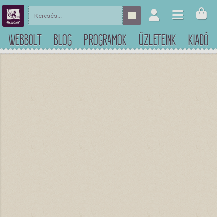
WEBBOLT
BLOG
PROGRAMOK
ÜZLETEINK
KIADÓ