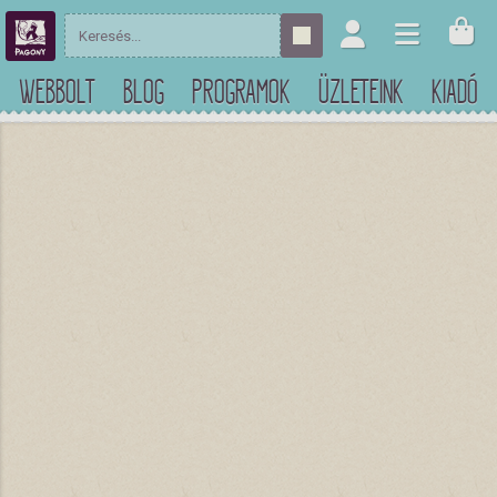
WEBBOLT
BLOG
PROGRAMOK
ÜZLETEINK
KIADÓ