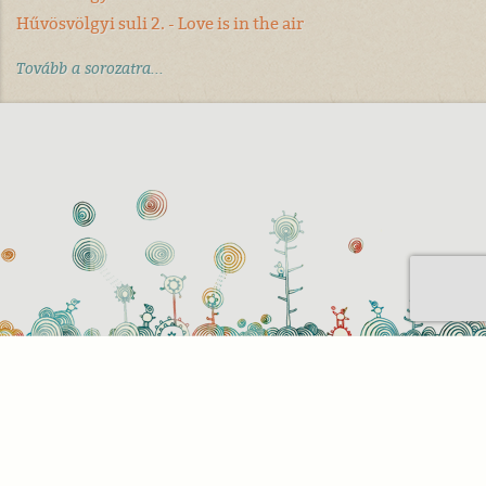
Hűvösvölgyi suli 2. - Love is in the air
Tovább a sorozatra...