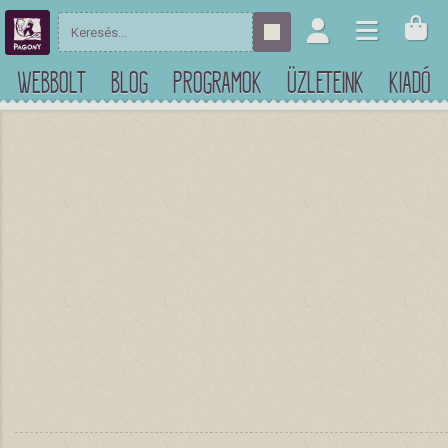
WEBBOLT
BLOG
PROGRAMOK
ÜZLETEINK
KIADÓ