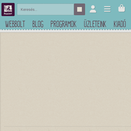
WEBBOLT
BLOG
PROGRAMOK
ÜZLETEINK
KIADÓ