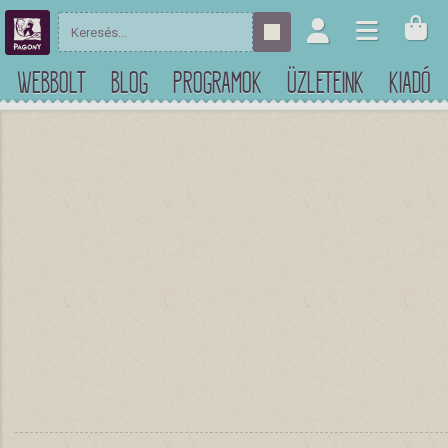
WEBBOLT
BLOG
PROGRAMOK
ÜZLETEINK
KIADÓ