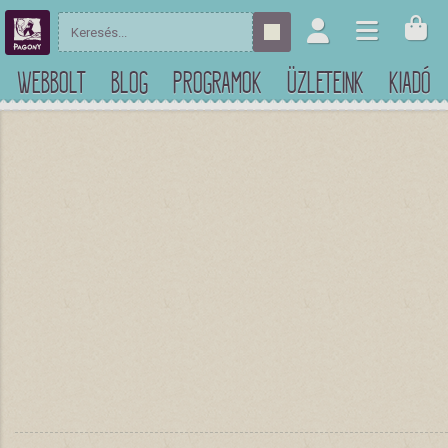
WEBBOLT
BLOG
PROGRAMOK
ÜZLETEINK
KIADÓ