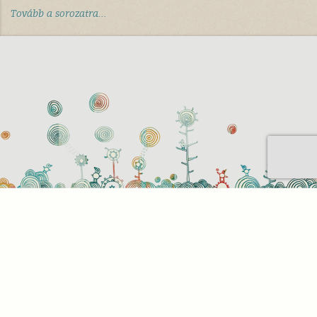
Tovább a sorozatra...
Sütihasználati beállítások