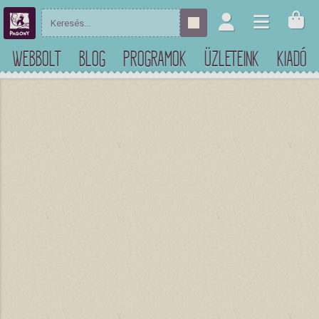
WEBBOLT
BLOG
PROGRAMOK
ÜZLETEINK
KIADÓ