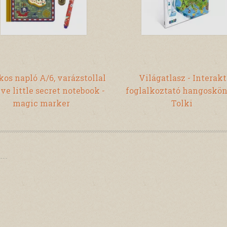
kos napló A/6, varázstollal
Világatlasz - Interak
eve little secret notebook -
foglalkoztató hangoskön
magic marker
Tolki