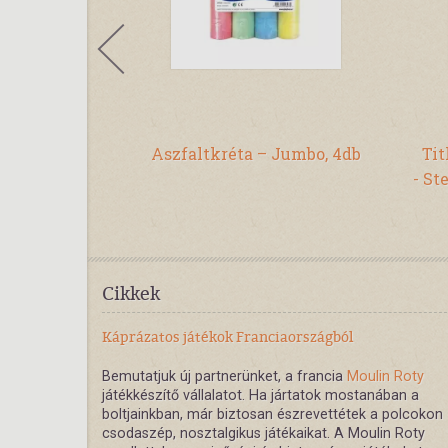
ínű - Lucille
Aszfaltkréta – Jumbo, 4db
Tit
- St
Cikkek
Káprázatos játékok Franciaországból
Bemutatjuk új partnerünket, a francia
Moulin Roty
játékkészítő vállalatot. Ha jártatok mostanában a
boltjainkban, már biztosan észrevettétek a polcokon
csodaszép, nosztalgikus játékaikat. A Moulin Roty