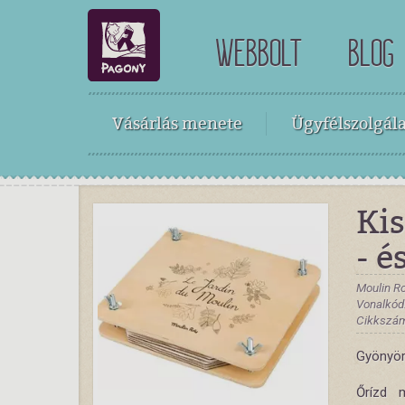
WEBBOLT
BLOG
Vásárlás menete
Ügyfélszolgála
Kis
- é
Moulin R
Vonalkód
Cikkszám
Gyönyörű
Őrízd m