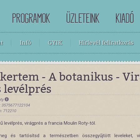
PROGRAMOK
ÜZLETEINK
KIADÓ
t
Infó
GYIK
Hírlevél feliratkozás
kertem - A botanikus - Vi
s levélprés
oty
: 3575677122104
: 712210
 levélprés, virágprés a francia Moulin Roty-tól.
eg és tartósítsd a természetben összegyűjtött leveleket, vi