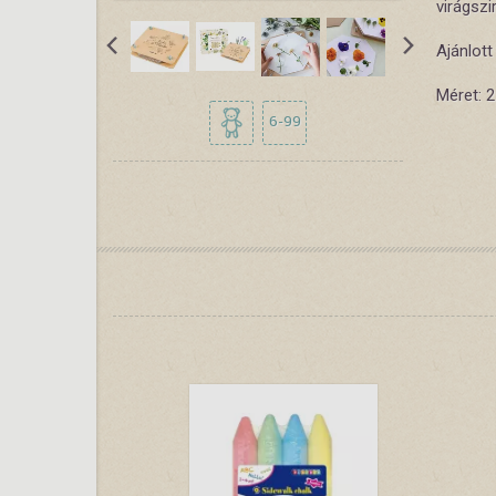
virágszi
Ajánlott
Méret: 
6-99