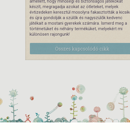
amellett, hogy minőségi és biztonságos játékokat
készít, megragadja azokat az ötleteket, melyek
évtizedeken keresztül mosolyra fakasztották a kicsik
és újra gondolják a szülők és nagyszülők kedvenc
játékait a mostani gyerekek számára. Ismerd meg a
történetüket és néhány terméküket, melyekért mi
különösen rajongunk!
Összes kapcsolódó cikk