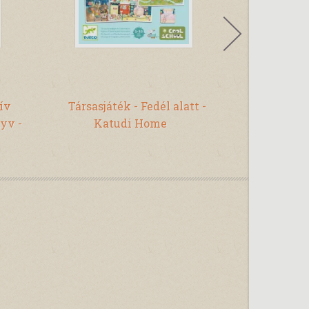
tív
Társasjáték - Fedél alatt -
Társasjá
yv -
Katudi Home
kalózok 