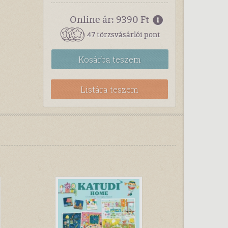
Online ár: 9390 Ft
47 törzsvásárlói pont
Kosárba
teszem
Listára teszem