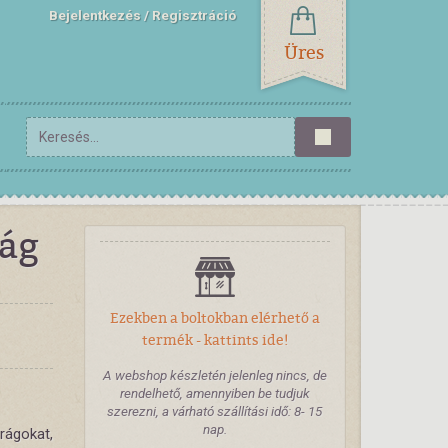
Bejelentkezés
Regisztráció
Üres
rág
Ezekben a boltokban elérhető a
termék - kattints ide!
A webshop készletén jelenleg nincs, de
rendelhető, amennyiben be tudjuk
szerezni, a várható szállítási idő: 8- 15
nap.
rágokat,