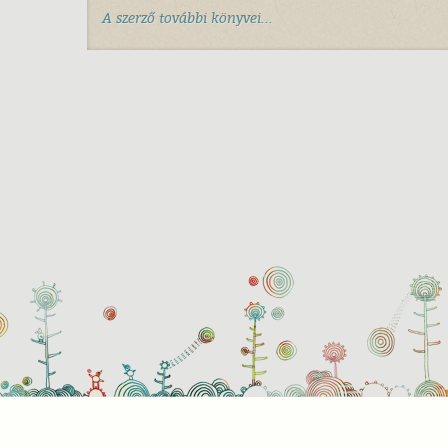
A szerző további könyvei...
Süti