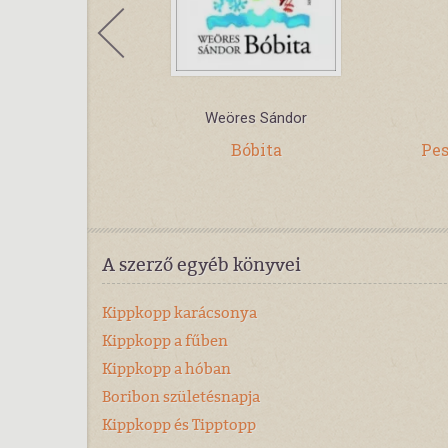
ut
Weöres Sándor
er mester
Bóbita
Pe
A szerző egyéb könyvei
Kippkopp karácsonya
Kippkopp a fűben
Kippkopp a hóban
Boribon születésnapja
Kippkopp és Tipptopp