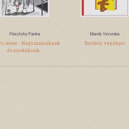
Pásztohy Panka
Marék Veronika
sti mese - Nagymamáknak
Boribon vendégei
és unokáknak