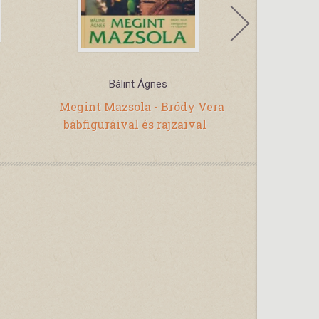
Bálint Ágnes
Vad
Megint Mazsola - Bródy Vera
Barkamesé
bábfiguráival és rajzaival