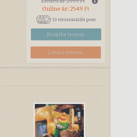
Eredeti ár: 2999 Ft
Online ár: 2549 Ft
13 törzsvásárlói pont
Kosárba
teszem
Listára teszem