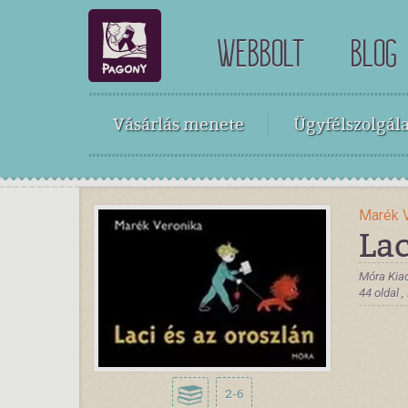
WEBBOLT
BLOG
Vásárlás menete
Ügyfélszolgála
Marék 
Lac
Móra Kia
44 oldal 
2-6