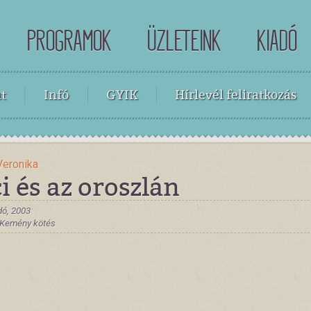
PROGRAMOK
ÜZLETEINK
KIADÓ
t
Infó
GYIK
Hírlevél feliratkozás
Veronika
i és az oroszlán
dó, 2003
, Kemény kötés