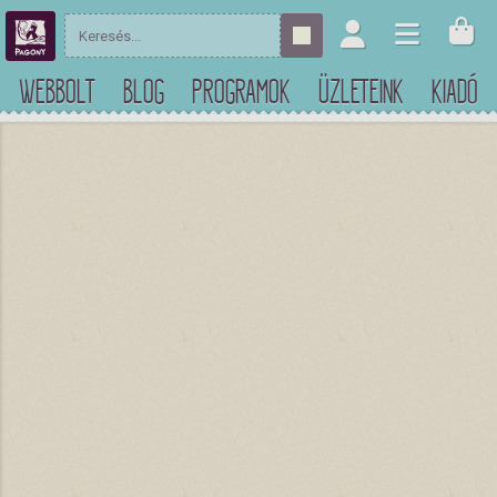
WEBBOLT
BLOG
PROGRAMOK
ÜZLETEINK
KIADÓ