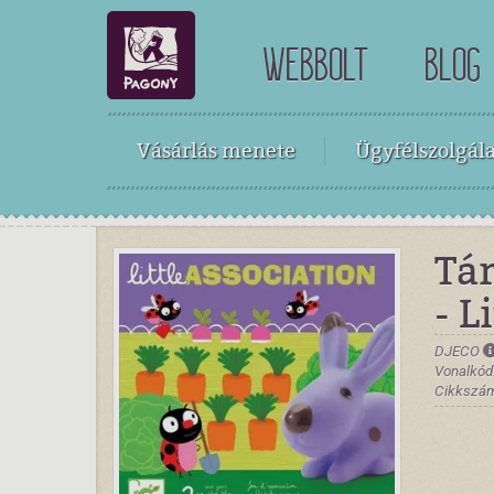
WEBBOLT
BLOG
Vásárlás menete
Ügyfélszolgála
Tár
- L
DJECO
Vonalkód
Cikkszám