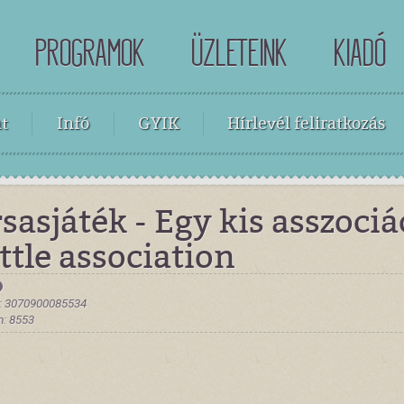
PROGRAMOK
ÜZLETEINK
KIADÓ
t
Infó
GYIK
Hírlevél feliratkozás
sasjáték - Egy kis asszociá
ittle association
: 3070900085534
: 8553