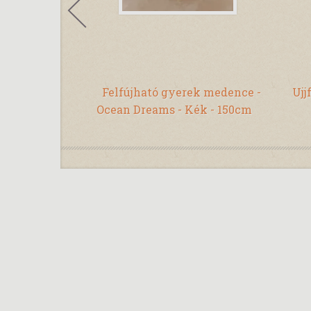
játékautó -
Felfújható gyerek medence -
Ujj
razy truck
Ocean Dreams - Kék - 150cm