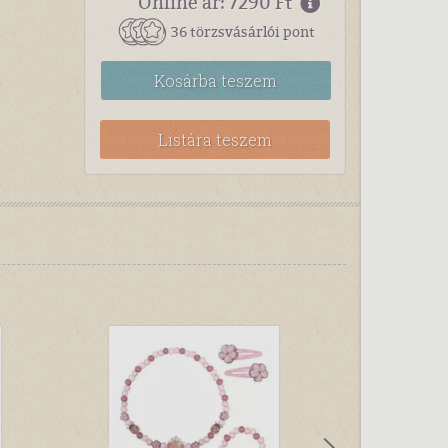
Online ár: 7290 Ft
36 törzsvásárlói pont
Kosárba
teszem
Listára teszem