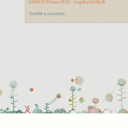
LOGICO Primo 3230. - Logikai játékok
Tovább a sorozatra...
Süti