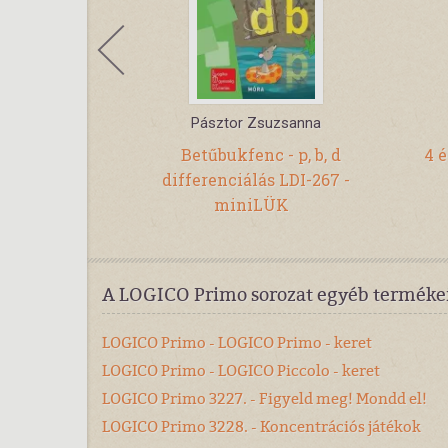
é Knézics Anikó
Pásztor Zsuzsanna
a világot -
Betűbukfenc - p, b, d
4 
ozat - Móra-
differenciálás LDI-267 -
miniLÜK
A LOGICO Primo sorozat egyéb terméke
LOGICO Primo - LOGICO Primo - keret
LOGICO Primo - LOGICO Piccolo - keret
LOGICO Primo 3227. - Figyeld meg! Mondd el!
LOGICO Primo 3228. - Koncentrációs játékok