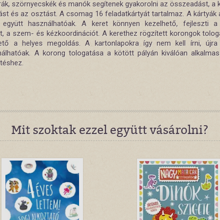
urák, szörnyecskék és manók segítenek gyakorolni az összeadást, a k
ást és az osztást. A csomag 16 feladatkártyát tartalmaz. A kártyák
l együtt használhatóak. A keret könnyen kezelhető, fejleszti a 
st, a szem- és kézkoordinációt. A kerethez rögzített korongok tolog
hető a helyes megoldás. A kartonlapokra így nem kell írni, újra
nálhatóak. A korong tologatása a kötött pályán kiválóan alkalmas
ítéshez.
Mit szoktak ezzel együtt vásárolni?