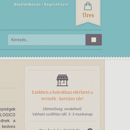
Bejelentkezés
Regisztráció
Üres
Ezekben a boltokban elérhető a
termék - kattints ide!
nyiségek
Elérhetőség: rendelhető
Várható szállítási idő: 3- 5 munkanap
a LOGICO
ednek a
 kedves