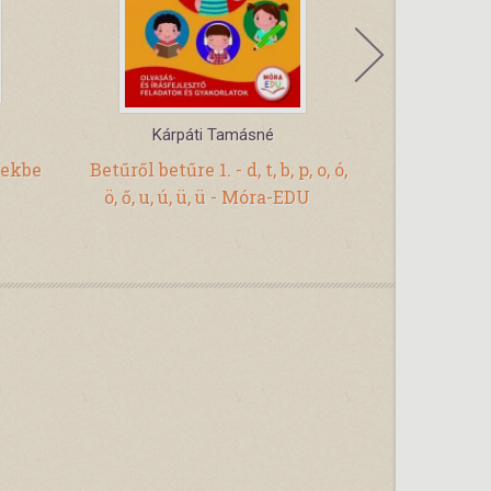
Kárpáti Tamásné
Kárpáti Tamá
zekbe
Betűről betűre 1. - d, t, b, p, o, ó,
Bet
ö, ő, u, ú, ü, ü - Móra-EDU