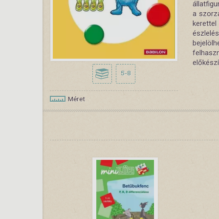
állatfig
a szorz
kerette
észlelé
bejelöl
felhasz
előkész
5-8
Méret