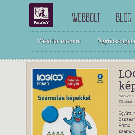
WEBBOLT
BLOG
Vásárlás menete
Ügyfélszolgála
LO
kép
Babilon K
32 oldal 
Együtt 
összesí
Primo 
számok