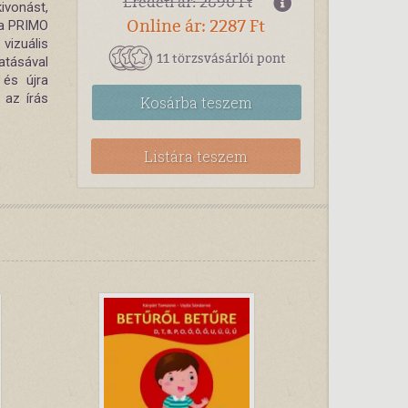
Eredeti ár: 2690 Ft
ivonást,
Online ár: 2287 Ft
 a PRIMO
vizuális
11 törzsvásárlói pont
atásával
 és újra
 az írás
Kosárba
teszem
Listára teszem