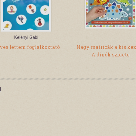
Kelényi Gabi
éves lettem foglalkoztató
Nagy matricák a kis ke
- A dínók szigete
i