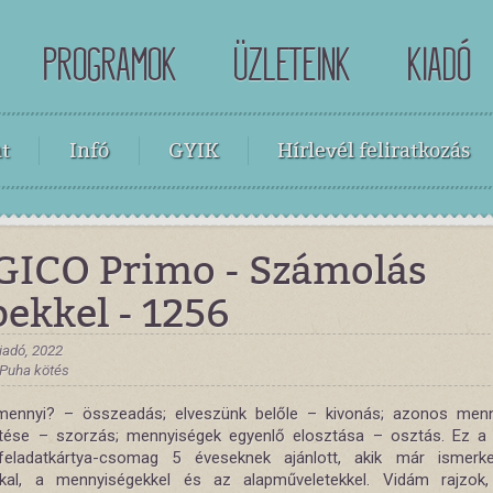
PROGRAMOK
ÜZLETEINK
KIADÓ
t
Infó
GYIK
Hírlevél feliratkozás
GICO Primo - Számolás
ekkel - 1256
iadó, 2022
, Puha kötés
mennyi? – összeadás; elveszünk belőle – kivonás; azonos men
tése – szorzás; mennyiségek egyenlő elosztása – osztás. Ez 
feladatkártya-csomag 5 éveseknek ajánlott, akik már ismerk
kal, a mennyiségekkel és az alapműveletekkel. Vidám rajzok,