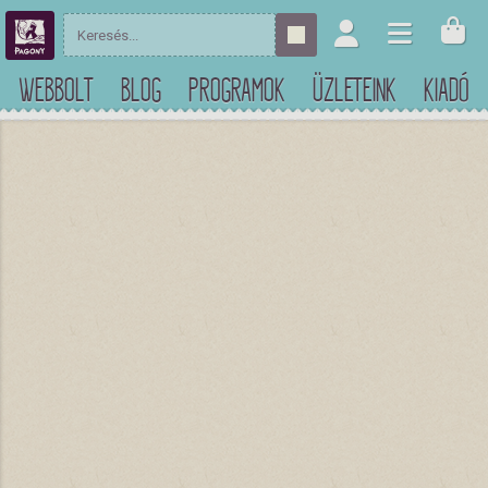
WEBBOLT
BLOG
PROGRAMOK
ÜZLETEINK
KIADÓ