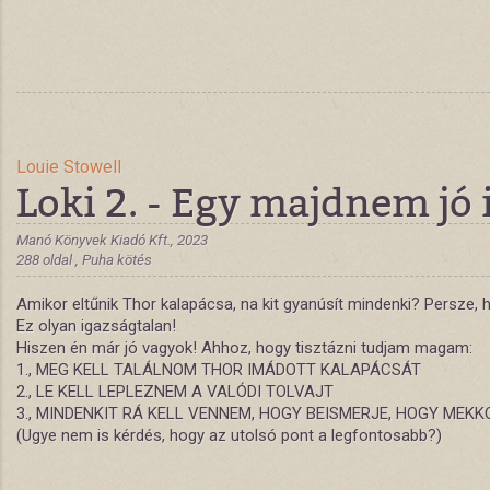
Louie Stowell
Loki 2. - Egy majdnem jó 
Manó Könyvek Kiadó Kft., 2023
288 oldal , Puha kötés
Amikor eltűnik Thor kalapácsa, na kit gyanúsít mindenki? Persze, 
Ez olyan igazságtalan!
Hiszen én már jó vagyok! Ahhoz, hogy tisztázni tudjam magam:
1., MEG KELL TALÁLNOM THOR IMÁDOTT KALAPÁCSÁT
2., LE KELL LEPLEZNEM A VALÓDI TOLVAJT
3., MINDENKIT RÁ KELL VENNEM, HOGY BEISMERJE, HOGY MEK
(Ugye nem is kérdés, hogy az utolsó pont a legfontosabb?)