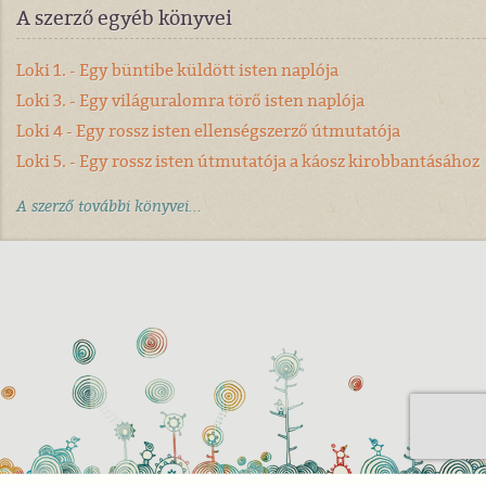
A szerző egyéb könyvei
Loki 1. - Egy büntibe küldött isten naplója
Loki 3. - Egy világuralomra törő isten naplója
Loki 4 - Egy rossz isten ellenségszerző útmutatója
Loki 5. - Egy rossz isten útmutatója a káosz kirobbantásához
A szerző további könyvei...