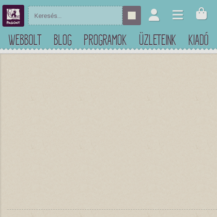
WEBBOLT
BLOG
PROGRAMOK
ÜZLETEINK
KIADÓ