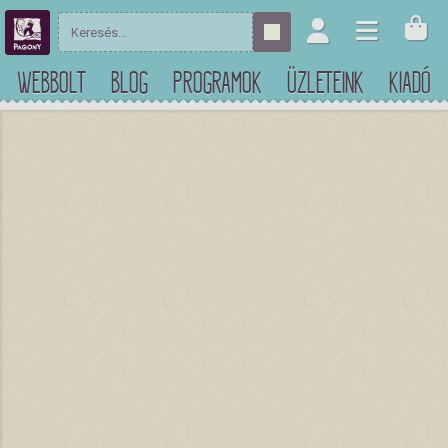
WEBBOLT
BLOG
PROGRAMOK
ÜZLETEINK
KIADÓ