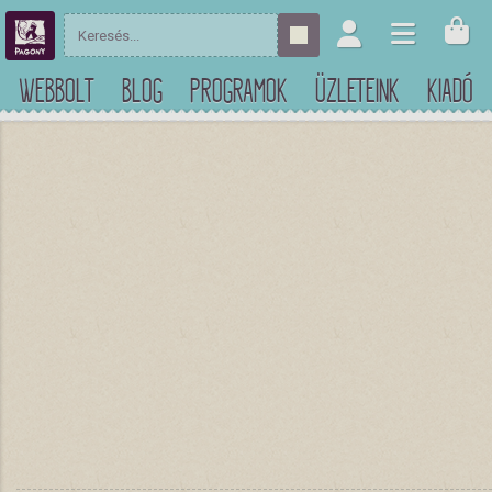
WEBBOLT
BLOG
PROGRAMOK
ÜZLETEINK
KIADÓ