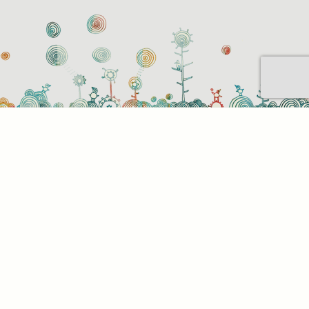
Sütihasználati beállítások
Mik azok a sütik?
Amikor ellátogat egy weboldalra, az információkat
tárolhat vagy gyűjthet be a böngészőjéről, amit az
esetek többségében sütik segítségével végez. Az