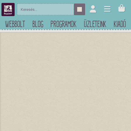
WEBBOLT
BLOG
PROGRAMOK
ÜZLETEINK
KIADÓ