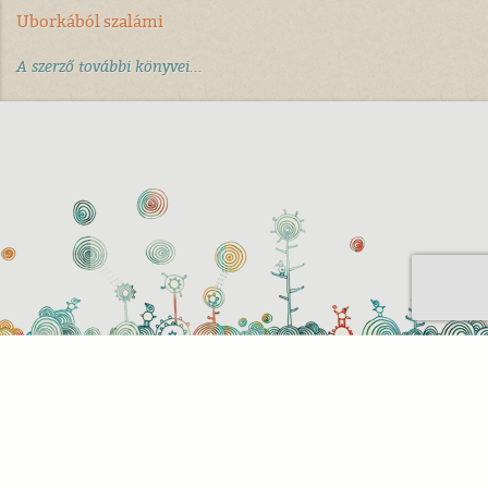
Uborkából szalámi
A szerző további könyvei...