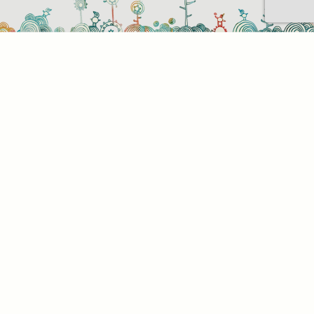
Sütihasználati beállítások
Mik azok a sütik?
Amikor ellátogat egy weboldalra, az információkat
tárolhat vagy gyűjthet be a böngészőjéről, amit az
esetek többségében sütik segítségével végez. Az
információk vonatkozhatnak Önre mint
felhasználóra, a preferenciáira, az Ön által használt
eszközre vagy az oldal elvárt működésének
biztosítására. Az információ általában nem alkalmas
az Ön közvetlen azonosítására, de képes Önnek