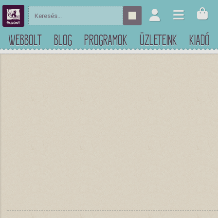
WEBBOLT
BLOG
PROGRAMOK
ÜZLETEINK
KIADÓ