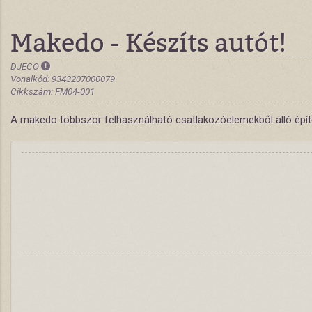
Makedo - Készíts autót!
DJECO
Vonalkód: 9343207000079
Cikkszám: FM04-001
A makedo többször felhasználható csatlakozóelemekből álló építőj