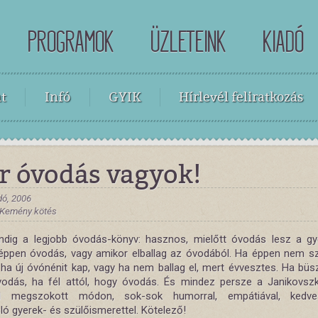
PROGRAMOK
ÜZLETEINK
KIADÓ
t
Infó
GYIK
Hírlevél feliratkozás
r óvodás vagyok!
dó, 2006
, Kemény kötés
dig a legjobb óvodás-könyv: hasznos, mielőtt óvodás lesz a gy
éppen óvodás, vagy amikor elballag az óvodából. Ha éppen nem sz
 ha új óvónénit kap, vagy ha nem ballag el, mert évvesztes. Ha büsz
odás, ha fél attól, hogy óvodás. És mindez persze a Janikovsz
ól megszokott módon, sok-sok humorral, empátiával, kedves
ló gyerek- és szülőismerettel. Kötelező!