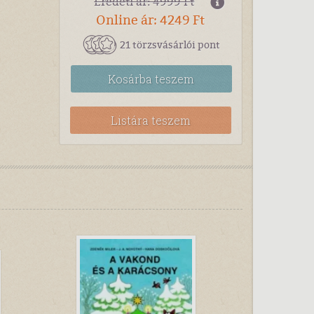
Eredeti ár: 4999 Ft
Online ár: 4249 Ft
21 törzsvásárlói pont
Kosárba
teszem
Listára teszem