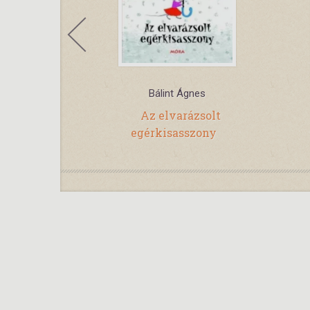
lf
Bálint Ágnes
A törpékről
Az elvarázsolt
egérkisasszony