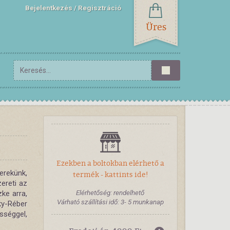
Bejelentkezés
Regisztráció
Üres
Ezekben a boltokban elérhető a
erekünk,
termék - kattints ide!
ereti az
Elérhetőség: rendelhető
ke arra,
Várható szállítási idő: 3- 5 munkanap
ky-Réber
séggel,