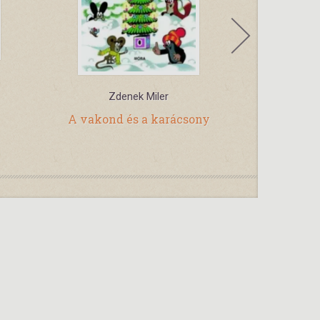
Zdenek Miler
Václav Ct
A vakond és a karácsony
Rumcá