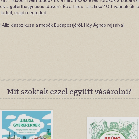
zat? Tudod? Nem tudod? És a háromszáz éves törökök a budai vá
ok a gellérthegyi csúszdákon? És a híres falrafirka? Ott vannak ők i
tudod, majd megtudod.
 Aliz klasszikusa a mesék Budapestjéről, Háy Ágnes rajzaival.
Mit szoktak ezzel együtt vásárolni?