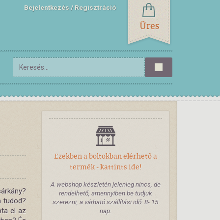
Bejelentkezés
Regisztráció
Üres
Ezekben a boltokban elérhető a
termék - kattints ide!
A webshop készletén jelenleg nincs, de
sárkány?
rendelhető, amennyiben be tudjuk
m tudod?
szerezni, a várható szállítási idő: 8- 15
ta el az
nap.