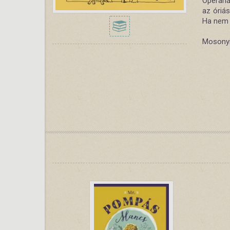
Operahá
az óriás
Ha nem 
Mosonyi