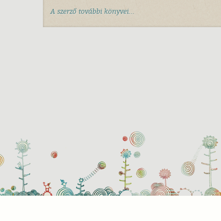
A szerző további könyvei...
Süti