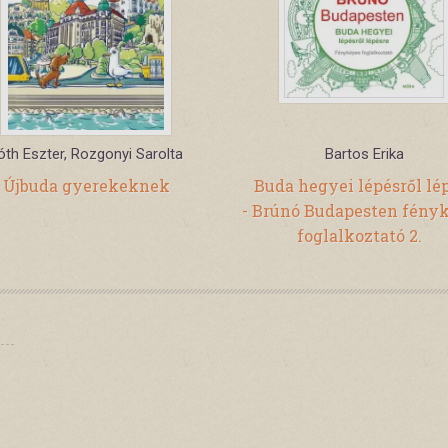
óth Eszter, Rozgonyi Sarolta
Bartos Erika
Újbuda gyerekeknek
Buda hegyei lépésről lé
- Brúnó Budapesten fény
foglalkoztató 2.