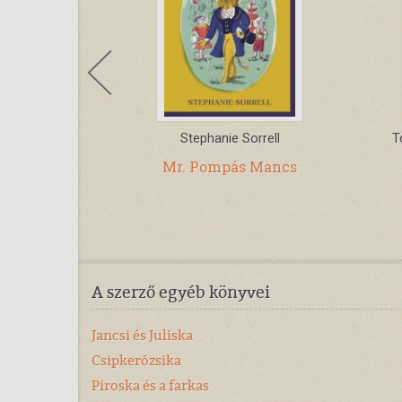
solya
Stephanie Sorrell
T
zsmododó - A
Mr. Pompás Mancs
ar
A szerző egyéb könyvei
Jancsi és Juliska
Csipkerózsika
Piroska és a farkas