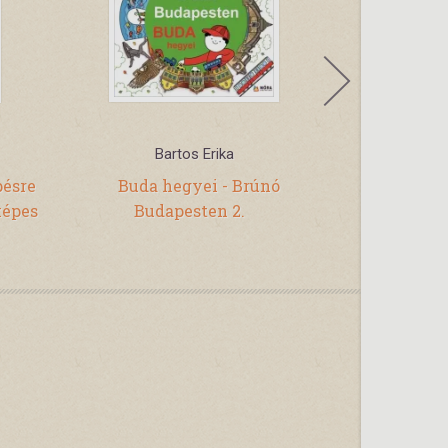
Bartos Erika
Ba
pésre
Buda hegyei - Brúnó
Pest szíve
képes
Budapesten 2.
Brúnó Buda
fogla