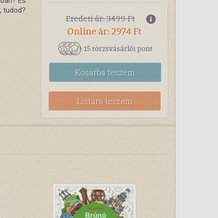
rban? És
s, tudod?
Eredeti ár: 3499 Ft
Online ár: 2974 Ft
15 törzsvásárlói pont
Kosárba
teszem
Listára teszem