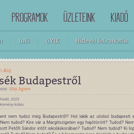
PROGRAMOK
ÜZLETEINK
KIADÓ
t
Infó
GYIK
Hírlevél feliratkozás
i Aliz
sék Budapestről
átor:
Háy Ágnes
Kiadó, 2023
, Kemény kötés
ent nem tudsz még Budapestről? Hol lakik az utolsó budapesti 
Nem tudod? Kire vár a Margitszigeten egy hajótörött? Tudod? Ne
pott Petőfi Sándor intőt iskoláskorában? Tudod? Nem tudod? Ki lop