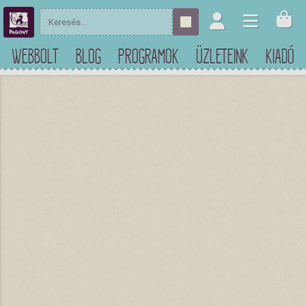
WEBBOLT
BLOG
PROGRAMOK
ÜZLETEINK
KIADÓ