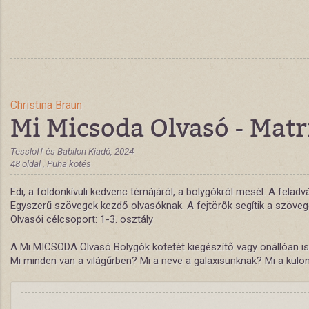
Christina Braun
Mi Micsoda Olvasó - Matri
Tessloff és Babilon Kiadó, 2024
48 oldal , Puha kötés
Edi, a földönkívüli kedvenc témájáról, a bolygókról mesél. A felad
Egyszerű szövegek kezdő olvasóknak. A fejtörők segítik a szövegé
Olvasói célcsoport: 1-3. osztály
A Mi MICSODA Olvasó Bolygók kötetét kiegészítő vagy önállóan is h
Mi minden van a világűrben? Mi a neve a galaxisunknak? Mi a külö