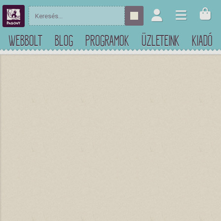
WEBBOLT
BLOG
PROGRAMOK
ÜZLETEINK
KIADÓ