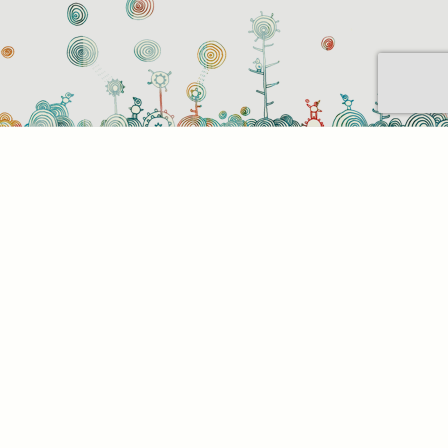
Sütihasználati beállítások
Mik azok a sütik?
Amikor ellátogat egy weboldalra, az információkat
tárolhat vagy gyűjthet be a böngészőjéről, amit az
esetek többségében sütik segítségével végez. Az