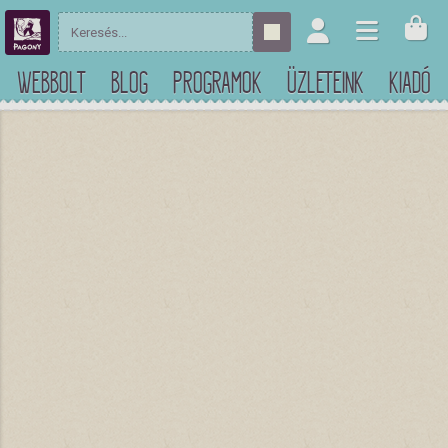
WEBBOLT
BLOG
PROGRAMOK
ÜZLETEINK
KIADÓ