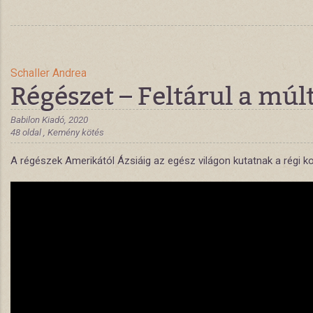
Schaller Andrea
Régészet – Feltárul a múl
Babilon Kiadó, 2020
48 oldal , Kemény kötés
A régészek Amerikától Ázsiáig az egész világon kutatnak a régi k