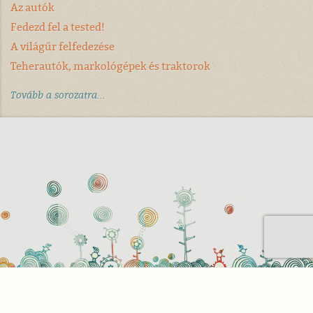
Az autók
Fedezd fel a tested!
A világűr felfedezése
Teherautók, markológépek és traktorok
Tovább a sorozatra...