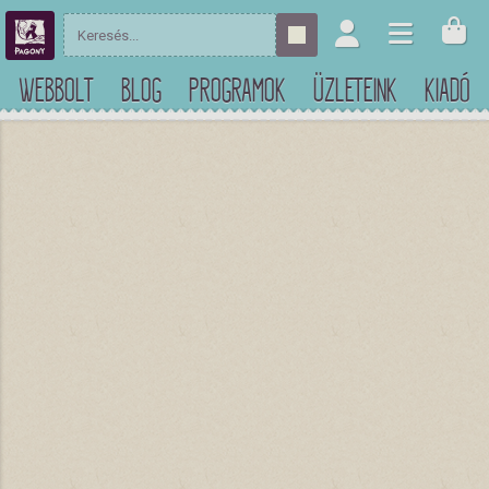
WEBBOLT
BLOG
PROGRAMOK
ÜZLETEINK
KIADÓ