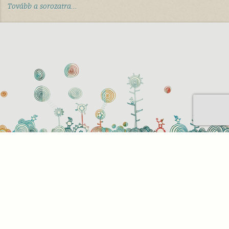
Tovább a sorozatra...
Sütihasználati beállítások