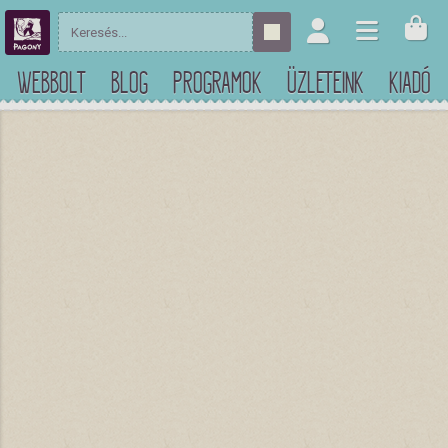
WEBBOLT
BLOG
PROGRAMOK
ÜZLETEINK
KIADÓ