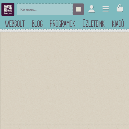
WEBBOLT
BLOG
PROGRAMOK
ÜZLETEINK
KIADÓ