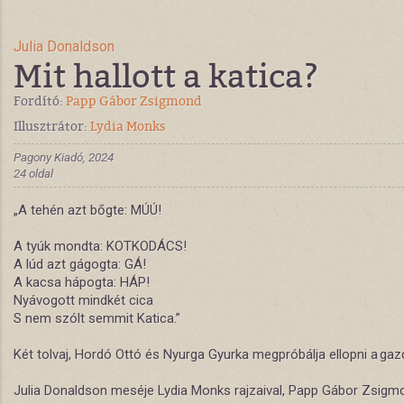
Julia Donaldson
Mit hallott a katica?
Fordító:
Papp Gábor Zsigmond
Illusztrátor:
Lydia Monks
Pagony Kiadó, 2024
24 oldal
„A tehén azt bőgte: MÚÚ!
A tyúk mondta: KOTKODÁCS!
A lúd azt gágogta: GÁ!
A kacsa hápogta: HÁP!
Nyávogott mindkét cica
S nem szólt semmit Katica.”
Két tolvaj, Hordó Ottó és Nyurga Gyurka megpróbálja ellopni a gaz
Julia Donaldson meséje Lydia Monks rajzaival, Papp Gábor Zsigm