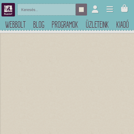
WEBBOLT
BLOG
PROGRAMOK
ÜZLETEINK
KIADÓ