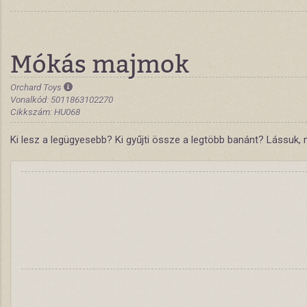
Mókás majmok
Orchard Toys
Vonalkód: 5011863102270
Cikkszám: HU068
Ki lesz a legügyesebb? Ki gyűjti össze a legtöbb banánt? Lássuk, 