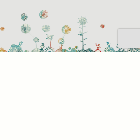
Sütihasználati beállítások
Mik azok a sütik?
Amikor ellátogat egy weboldalra, az információkat
tárolhat vagy gyűjthet be a böngészőjéről, amit az