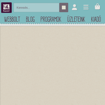
WEBBOLT
BLOG
PROGRAMOK
ÜZLETEINK
KIADÓ