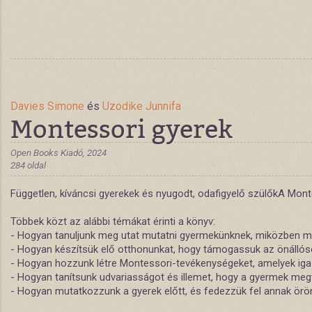
Davies Simone
és
Uzodike Junnifa
Montessori gyerek
Open Books Kiadó, 2024
284 oldal
Független, kíváncsi gyerekek és nyugodt, odafigyelő szülőkA Mon
Többek közt az alábbi témákat érinti a könyv:
- Hogyan tanuljunk meg utat mutatni gyermekünknek, miközben me
- Hogyan készítsük elő otthonunkat, hogy támogassuk az önállóso
- Hogyan hozzunk létre Montessori-tevékenységeket, amelyek igaz
- Hogyan tanítsunk udvariasságot és illemet, hogy a gyermek megtan
- Hogyan mutatkozzunk a gyerek előtt, és fedezzük fel annak ör