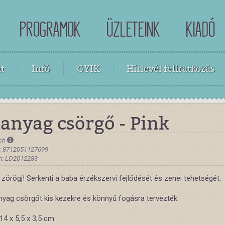
PROGRAMOK
ÜZLETEINK
KIADÓ
t
Infó
GYIK
Hírlevél feliratkozás
anyag csörgő - Pink
tch
: 8712051127699
m: LD2012283
zörögj! Serkenti a baba érzékszervi fejlődését és zenei tehetségét.
yag csörgőt kis kezekre és könnyű fogásra tervezték.
14 x 5,5 x 3,5 cm