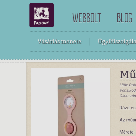
WEBBOLT
BLOG
Vásárlás menete
Ügyfélszolgála
Mű
Little Du
Vonalkód
Cikkszá
Rázd és 
Az műan
Mérete: 