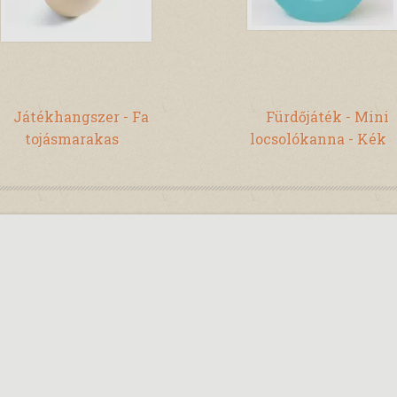
Játékhangszer - Fa
Fürdőjáték - Mini
tojásmarakas
locsolókanna - Kék