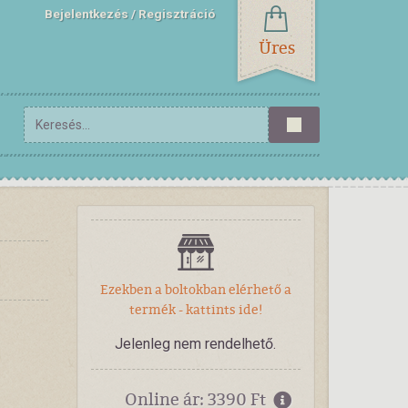
Bejelentkezés
Regisztráció
Üres
Ezekben a boltokban elérhető a
termék - kattints ide!
Jelenleg nem rendelhető.
Online ár: 3390 Ft