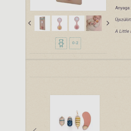
Anyaga:
Újszülöt
A Little
0-2