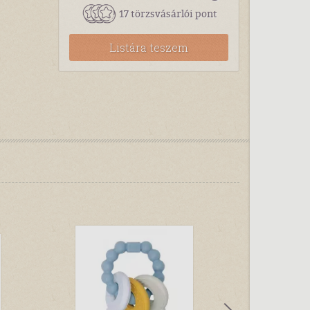
17 törzsvásárlói pont
Listára teszem