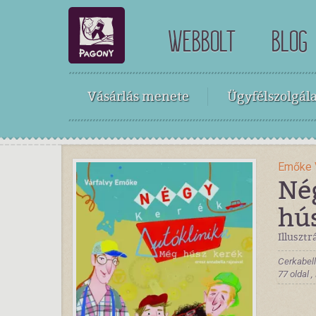
WEBBOLT
BLOG
Vásárlás menete
Ügyfélszolgála
Emőke 
Né
hú
Illusztr
Cerkabell
77 oldal 