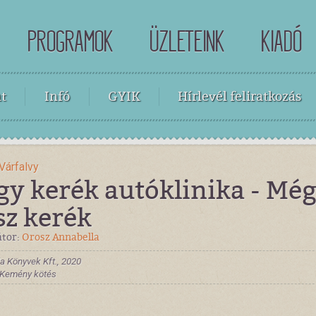
PROGRAMOK
ÜZLETEINK
KIADÓ
t
Infó
GYIK
Hírlevél feliratkozás
Várfalvy
gy kerék autóklinika - Mé
sz kerék
átor:
Orosz Annabella
a Könyvek Kft., 2020
, Kemény kötés