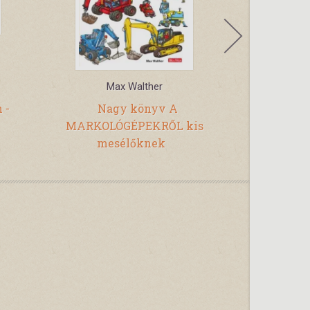
Max Walther
 -
Nagy könyv A
Autós mes
MARKOLÓGÉPEKRŐL kis
mesélőknek