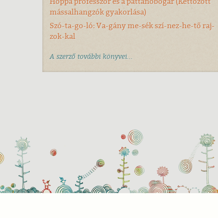
Hoppá professzor és a pattanóbogár (Kettőzött
mássalhangzók gyakorlása)
Szó-ta-go-ló: Va-gány me-sék szí-nez-he-tő raj-
zok-kal
A szerző további könyvei...
Süti