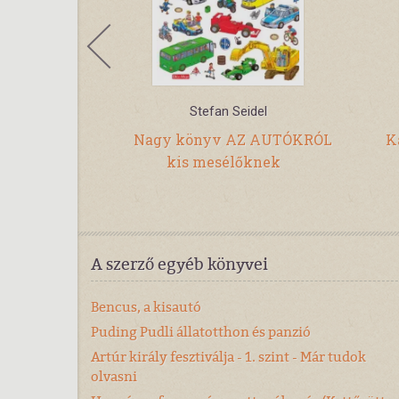
Stefan Seidel
hangoskönyv
Nagy könyv AZ AUTÓKRÓL
K
kis mesélőknek
A szerző egyéb könyvei
Bencus, a kisautó
Puding Pudli állatotthon és panzió
Artúr király fesztiválja - 1. szint - Már tudok
olvasni