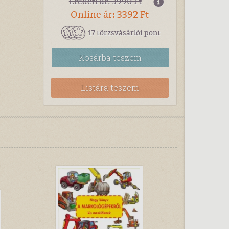
Eredeti ár: 3990 Ft
Online ár: 3392 Ft
17 törzsvásárlói pont
Kosárba
teszem
Listára teszem