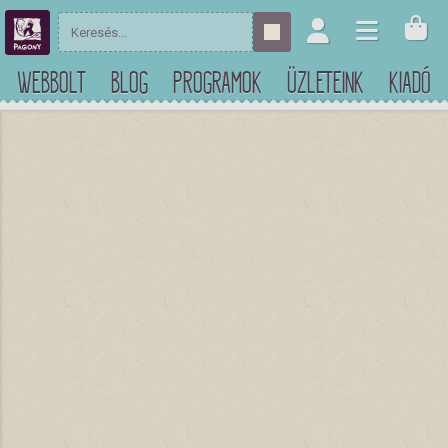
WEBBOLT
BLOG
PROGRAMOK
ÜZLETEINK
KIADÓ