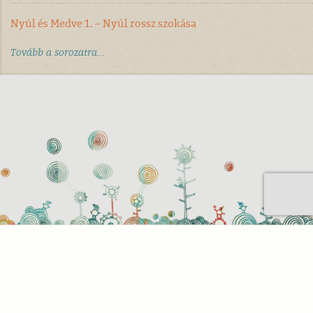
Nyúl és Medve 1. – Nyúl rossz szokása
Tovább a sorozatra...