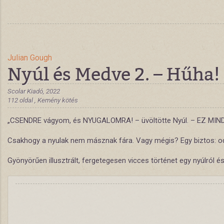
Julian Gough
Nyúl és Medve 2. – Hűha!
Scolar Kiadó, 2022
112 oldal , Kemény kötés
„CSENDRE vágyom, és NYUGALOMRA! – üvöltötte Nyúl. – EZ MINDEN,
Csakhogy a nyulak nem másznak fára. Vagy mégis? Egy biztos: oda
Gyönyörűen illusztrált, fergetegesen vicces történet egy nyúlról é