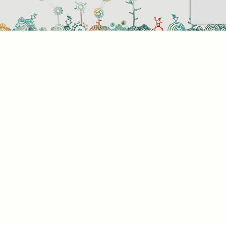
Sütihasználati beállítások
Mik azok a sütik?
Amikor ellátogat egy weboldalra, az információkat
tárolhat vagy gyűjthet be a böngészőjéről, amit az
esetek többségében sütik segítségével végez. Az
információk vonatkozhatnak Önre mint
felhasználóra, a preferenciáira, az Ön által használt
eszközre vagy az oldal elvárt működésének
biztosítására. Az információ általában nem alkalmas
az Ön közvetlen azonosítására, de képes Önnek