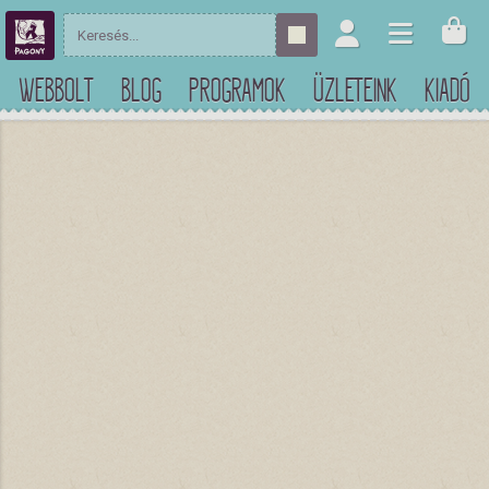
WEBBOLT
BLOG
PROGRAMOK
ÜZLETEINK
KIADÓ