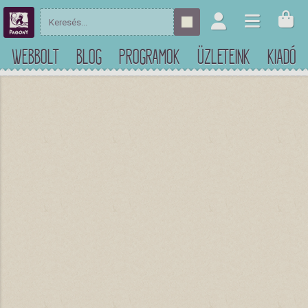
WEBBOLT
BLOG
PROGRAMOK
ÜZLETEINK
KIADÓ