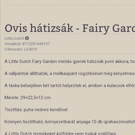
Ovis hátizsák - Fairy Ga
Little Dutch
Vonalkód: 8713291449107
Cikkszám: LD4910
A Little Dutch Fairy Garden mintás gyerek hátizsák pont akkora, h
A vállpántok állíthatók, a mellkaspánt rögzítésével még kényelmes
A táska belsejében két tartót helyeztek el, amiben a kulacsok elfé
Mérete: 29×22,5×12 cm
Tisztítás: puha nedves kendővel
Könnyen tisztítható, környezetbarát anyaga 10 db újrahasznosítot
A Little Dutch termékeket külföldre nem tudjuk szállítani.