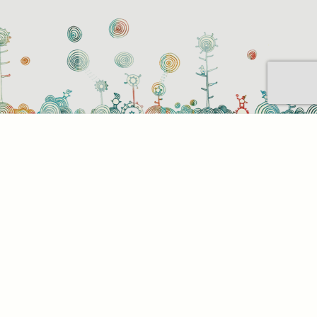
Sütihasználati beállítások
Mik azok a sütik?
Amikor ellátogat egy weboldalra, az információkat
tárolhat vagy gyűjthet be a böngészőjéről, amit az
esetek többségében sütik segítségével végez. Az