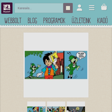
WEBBOLT
BLOG
PROGRAMOK
ÜZLETEINK
KIADÓ