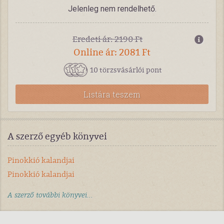
Jelenleg nem rendelhető.
Eredeti ár: 2190 Ft
Online ár: 2081 Ft
10 törzsvásárlói pont
Listára teszem
A szerző egyéb könyvei
Pinokkió kalandjai
Pinokkió kalandjai
A szerző további könyvei...