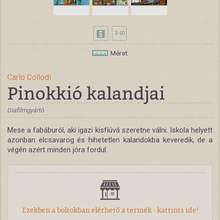
3-10
Méret
Carlo Collodi
Pinokkió kalandjai
Diafilmgyártó
Mese a fabáburól, aki igazi kisfíúvá szeretne válni. Iskola helyett
azonban elcsavarog és hihetetlen kalandokba keveredik, de a
végén azért minden jóra fordul.
Ezekben a boltokban elérhető a termék - kattints ide!