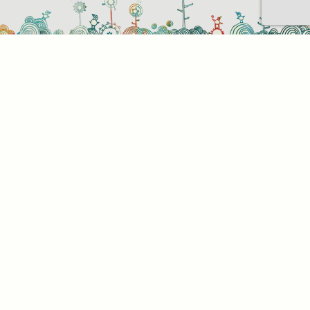
Sütihasználati beállítások
Mik azok a sütik?
Amikor ellátogat egy weboldalra, az információkat
tárolhat vagy gyűjthet be a böngészőjéről, amit az
esetek többségében sütik segítségével végez. Az
információk vonatkozhatnak Önre mint
felhasználóra, a preferenciáira, az Ön által használt
eszközre vagy az oldal elvárt működésének
biztosítására. Az információ általában nem alkalmas
az Ön közvetlen azonosítására, de képes Önnek