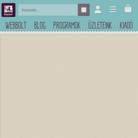
WEBBOLT
BLOG
PROGRAMOK
ÜZLETEINK
KIADÓ