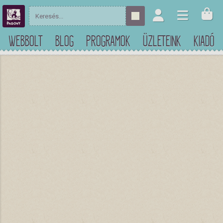
WEBBOLT
BLOG
PROGRAMOK
ÜZLETEINK
KIADÓ