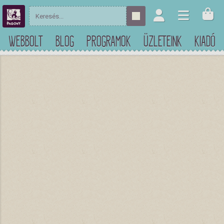
WEBBOLT
BLOG
PROGRAMOK
ÜZLETEINK
KIADÓ