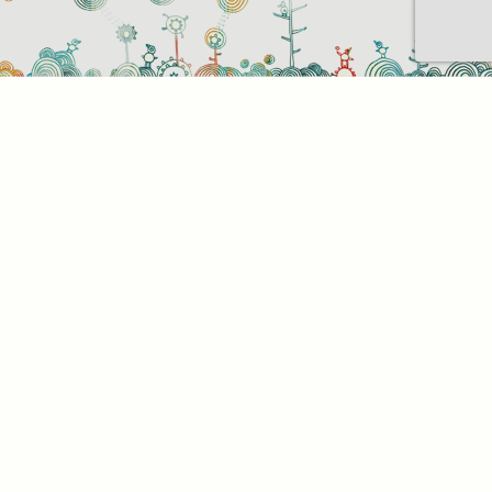
Sütihasználati beállítások
Mik azok a sütik?
Amikor ellátogat egy weboldalra, az információkat
tárolhat vagy gyűjthet be a böngészőjéről, amit az
esetek többségében sütik segítségével végez. Az
információk vonatkozhatnak Önre mint
felhasználóra, a preferenciáira, az Ön által használt
eszközre vagy az oldal elvárt működésének