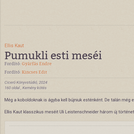
Ellis Kaut
Pumukli esti meséi
Fordító:
Gyárfás Endre
Fordító:
Kincses Edit
Ciceró Könyvstúdió, 2024
160 oldal , Kemény kötés
Még a koboldoknak is ágyba kell bújniuk esténként. De talán még eg
Ellis Kaut klasszikus meséit Uli Leistenschneider három új története